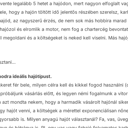
 évente legalább 5 hetet a hajódon, mert nagyon elfoglalt v
ele, hogy a hajón töltött idő jelentős részében szerelsz, k
hajód, az nagyszerű érzés, de nem sok más hobbira marad
 hajózol és elromlik a motor, nem fog a chartercég bevontatn
 megoldani és a költségeket is neked kell viselni. Más hajó
asztani…
modra ideális hajótípust.
keret fér bele, milyen célra kell és kikkel fogod használni 
kipróbáljunk vásárlás előtt, és legyen némi fogalmunk a vit
om azt mondta nekem, hogy a harmadik vásárolt hajónál sike
y hajót venni, a költségek a mérettel exponenciálisan nőn
rsabb is. Milyen anyagú hajót választanál? Fa, vas, üveg
e és hátránya is. Pl. egy vas vagy fahajó folyamatos karba