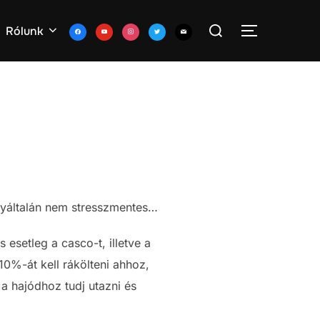
Search
facebook
youtube
instagram
twitter
mail
Rólunk
TOGGLE S
for:
gyáltalán nem stresszmentes…
s esetleg a casco-t, illetve a
10%-át kell rákölteni ahhoz,
a hajódhoz tudj utazni és