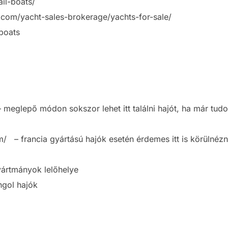
il-boats/
.com/yacht-sales-brokerage/yachts-for-sale/
boats
meglepő módon sokszor lehet itt találni hajót, ha már tudo
– francia gyártású hajók esetén érdemes itt is körülnézni
yártmányok lelőhelye
ngol hajók