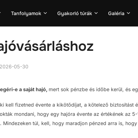
Tanfolyamok
Gyakorló túrák
Galéria
ajóvásárláshoz
Posted
2026-05-30
on
géri-e a saját hajó,
mert sok pénzbe és időbe kerül, és e
i kell fizetned évente a kikötődíjat, a kötelező biztosítást é
 szokták mondani, hogy egy hajóra évente az értékének az 5-
 Mindezeken túl, kell, hogy maradjon pénzed arra is, hogy 