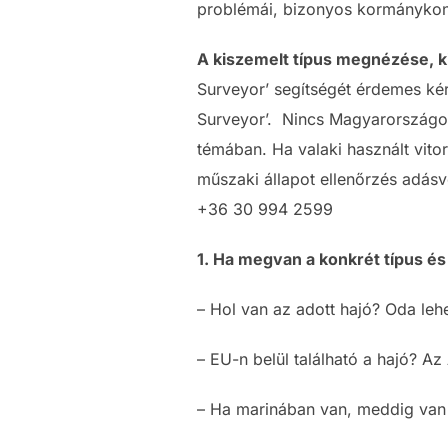
problémái, bizonyos kormánykons
A kiszemelt típus megnézése, k
Surveyor’ segítségét érdemes kér
Surveyor’. Nincs Magyarországon 
témában. Ha valaki használt vito
műszaki állapot ellenőrzés adásvé
+36 30 994 2599
1. Ha megvan a konkrét típus és 
– Hol van az adott hajó? Oda leh
– EU-n belül található a hajó? Az
– Ha marinában van, meddig van k