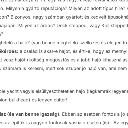
. Milyen a gyártó reputációja? Milyen az adott típus híre? 
acon? Bizonyos, nagy számban gyártott és kedvelt típusokn
májában. Milyen az árboc? Deck stepped, vagy Kiel stepped?
a?
egfelelő a hajó? (van benne megfelelő szellőzés és elegendő
őkérdés:
a család is akar-e hajót, és érti-e, hogy ez mennyi
tt vesz hajót (költség megosztás és a jobb hajó kihasználás m
ak számára is keresni, mert sok szuper
jó hajó van, ami nem 
le yacht vagyis elsüllyeszthetetlen
hajó
(légkamrák legyene
sion bulkhead) és legyen cutter!
isz (és van benne igazság).
Ebben az esetben fontos a jó 
s az építők is nagyon fontosak vashajó esetén (is).
Az egy