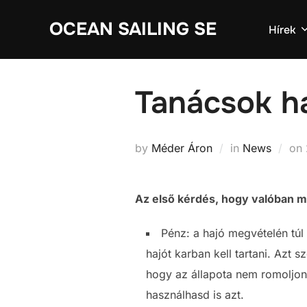
Skip
OCEAN SAILING SE
to
Hírek
content
Tanácsok h
by
Méder Áron
in
News
on
Az első kérdés, hogy valóban me
Pénz: a hajó megvételén túl k
hajót karban kell tartani. Azt
hogy az állapota nem romoljon.
használhasd is azt.