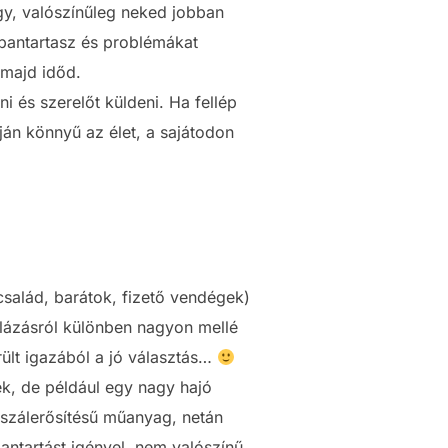
agy, valószínűleg neked jobban
arbantartasz és problémákat
 majd időd.
i és szerelőt küldeni. Ha fellép
ján könnyű az élet, a sajátodon
(család, barátok, fizető vendégek)
orlázásról különben nagyon mellé
rült igazából a jó választás…
ek, de például egy nagy hajó
szálerősítésű műanyag, netán
ntartást igényel, nem valószínű,