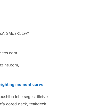
be/cAr3MdzK5zw?
specs.com
azine.com,
righting moment curve
pushiba lehetséges, illetve
safa cored deck, teakdeck