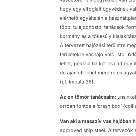
hogy egy elfoglalt ügyvédnek való
elérhető egyáltalán a használtpi
többi tulajdonostól tanácsok for
kormány és a tőkesúly kialakítás
A tervezett hajózási területre m
területekre vashajó való, stb.
A f
lehet, például ha két család együ
de ajánlott lehet méretre és ágy
(pl. Impala 36).
Az én tömör tanácsaim:
unsinkab
orrban fontos a ‘crash box’ (colli
Van aki a masszív vas hajóban h
approved ship steel. A tervezők é