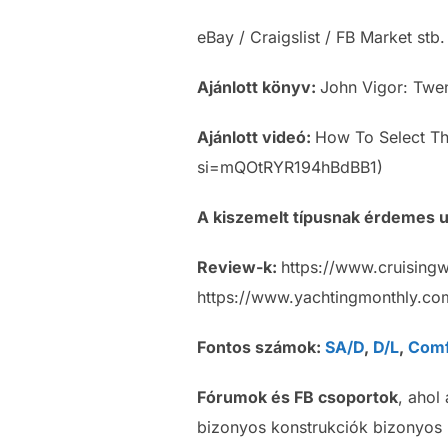
eBay / Craigslist / FB Market stb.
Ajánlott
könyv:
John Vigor: Twen
Ajánlott videó:
How To Select Th
si=mQOtRYR194hBdBB1)
A kiszemelt típusnak érdemes 
Review-k:
https://www.cruising
https://www.yachtingmonthly.com
Fontos számok:
SA/D
,
D/L
,
Comf
Fórumok és FB csoportok
, ahol
bizonyos konstrukciók bizonyos p