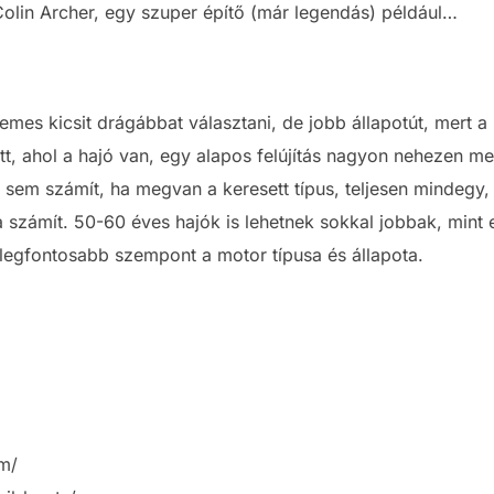
olin Archer, egy s
zuper építő (már legendás) például…
emes kicsit drágábbat választani, de jobb állapotút, mert a 
t, ahol a hajó van, egy alapos felújítás nagyon nehezen m
t sem számít, ha megvan a keresett típus, teljesen mindegy
a számít. 50-60 éves hajók is lehetnek sokkal jobbak, mint 
 legfontosabb szempont a motor típusa és állapota.
om/