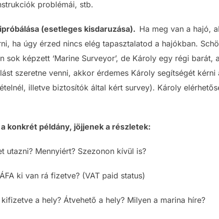
trukciók problémái, stb.
ipróbálása (esetleges kisdaruzása).
Ha meg van a hajó, ak
ni, ha úgy érzed nincs elég tapasztalatod a hajókban. Schö
sok képzett ‘Marine Surveyor’, de Károly egy régi barát, ak
rlást szeretne venni, akkor érdemes Károly segítségét kérni
telnél, illetve biztosítók által kért survey). Károly elérhet
a konkrét példány, jöjjenek a részletek:
et utazni? Mennyiért? Szezonon kívül is?
 ÁFA ki van rá fizetve? (VAT paid status)
ifizetve a hely? Átvehető a hely? Milyen a marina híre?