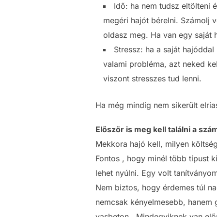
Idő: ha nem tudsz eltölteni
megéri hajót bérelni. Számolj v
oldasz meg. Ha van egy saját 
Stressz: ha a saját hajóddal
valami probléma, azt neked kell
viszont stresszes tud lenni.
Ha még mindig nem sikerült elri
Először is meg kell találni a szá
Mekkora hajó kell, milyen költség
Fontos , hogy minél több típust 
lehet nyúlni. Egy volt tanítvány
Nem biztos, hogy érdemes túl nag
nemcsak kényelmesebb, hanem gyo
vasbeton. Mindegyiknek van előny