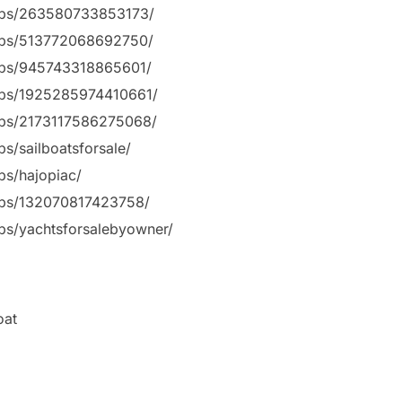
ups/263580733853173/
ups/513772068692750/
ups/945743318865601/
ups/1925285974410661/
ups/2173117586275068/
s/sailboatsforsale/
s/hajopiac/
ups/132070817423758/
ps/yachtsforsalebyowner/
oat