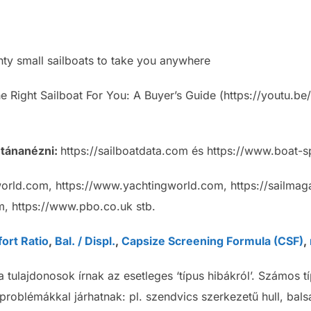
ty small sailboats to take you anywhere
e Right Sailboat For You: A Buyer’s Guide (https://youtu.
utánanézni:
https://sailboatdata.com és https://www.boat-
world.com, https://www.yachtingworld.com, https://sailmag
, https://www.pbo.co.uk stb.
ort Ratio
,
Bal. / Displ.
,
Capsize Screening Formula (CSF)
,
 a tulajdonosok írnak az esetleges ‘típus hibákról’. Számos tí
roblémákkal járhatnak: pl. szendvics szerkezetű hull, bal