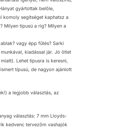
Hányat gyártottak belőle,
ál komoly segítséget kaphatsz a
 Milyen típusú a rig? Milyen a
 ablak? vagy épp fűtés? Sarki
 munkával, kiadással jár. Jó ötlet
iatt). Lehet típusra is keresni,
ismert típusú, de nagyon ajánlott
k!) a legjobb választás, az
anyag választás: 7 mm Lloyds-
ik kedvenc tervezőm vashajók