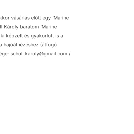
kor vásárlás előtt egy ‘Marine
ll Károly barátom ‘Marine
i képzett és gyakorlott is a
 a hajóátnézéshez (átfogó
ősége: scholl.karoly@gmail.com /