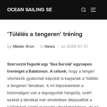
Skip
Search
OCEAN SAILING SE
to
TOGGLE
for:
content
‘Túlélés a tengeren’ tréning
Posted
by
Méder Áron
in
News
on
2026-07-21
on
Szervezni fogunk egy ‘Sea Survial’ egynapos
treninget a Balatonon.
A célunk
, hogy a tengeri
vitorlázók gyakorlati képzést is kapjanak a ‘túlélés
a tengeren’ témában. A mi képzéseinken a
biztonságon van a legnagyobb hangsúly, ezért
ezeket a témákat már elméletben átbeszéltük a
különböző szintű gyakorló vitorlástúráinkon, de ez