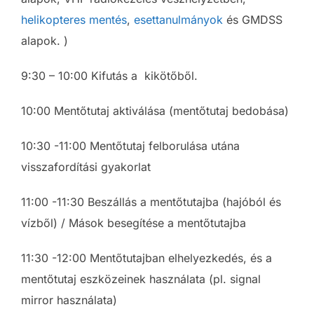
helikopteres mentés
,
esettanulmányok
és GMDSS
alapok. )
9:30 – 10:00 Kifutás a kikötőből.
10:00 Mentőtutaj aktiválása (mentőtutaj bedobása)
10:30 -11:00 Mentőtutaj felborulása utána
visszafordítási gyakorlat
11:00 -11:30 Beszállás a mentőtutajba (hajóból és
vízből) / Mások besegítése a mentőtutajba
11:30 -12:00 Mentőtutajban elhelyezkedés,
és a
m
entőtutaj eszközeinek használata
(pl.
signal
mirror használata)