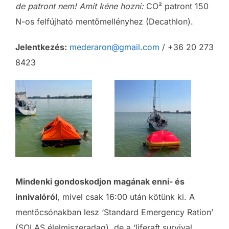
de patront nem! Amit kéne hozni:
CO² patront 150
N-os felfújható mentőmellényhez (Decathlon).
Jelentkezés:
mederaron@gmail.com
/ +36 20 273
8423
Mindenki gondoskodjon magának enni- és
innivalóról
, mivel csak 16:00 után kötünk ki. A
mentőcsónakban lesz ‘Standard Emergency Ration’
(SOLAS élelmiszeradag), de a ‘liferaft survival