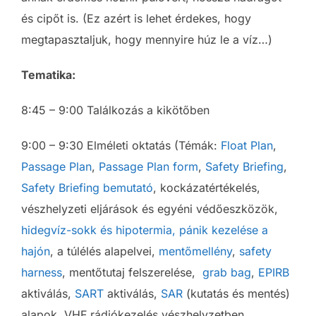
és cipőt is. (Ez azért is lehet érdekes, hogy
megtapasztaljuk, hogy mennyire húz le a víz…)
Tematika:
8:45 – 9:00 Találkozás a kikötőben
9:00 – 9:30 Elméleti oktatás (Témák:
Float Plan
,
Passage Plan
,
Passage Plan form
,
Safety Briefing
,
Safety Briefing bemutató
, kockázatértékelés,
vészhelyzeti eljárások és egyéni védőeszközök,
hidegvíz-sokk és hipotermia,
pánik kezelése a
hajón
, a túlélés alapelvei,
mentőmellény
,
safety
harness
, mentőtutaj felszerelése,
grab bag
,
EPIRB
aktiválás,
SART
aktiválás,
SAR
(kutatás és mentés)
alapok, VHF rádiókezelés vészhelyzetben,