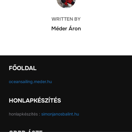
WRITTEN BY
Méder Áron
FŐOLDAL
oceansailing.meder.hu
HONLAPKÉSZÍTÉS
honlapkészítés :
simonjanosbalint.hu