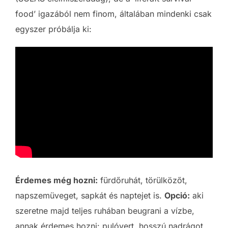
food’ igazából nem finom, általában mindenki csak
egyszer próbálja ki:
Érdemes még hozni:
fürdőruhát, törülközőt,
napszemüveget, sapkát és naptejet is.
Opció:
aki
szeretne majd teljes ruhában beugrani a vízbe,
annak érdemes hozni: pulóvert, hosszú nadrágot