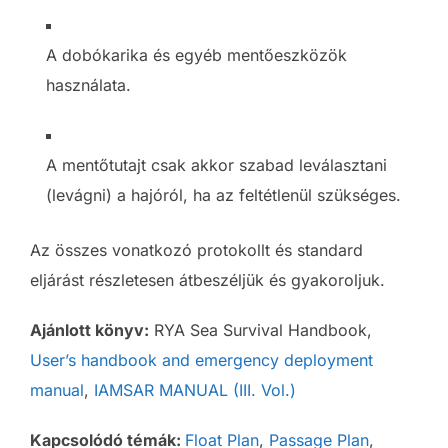
A dobókarika és egyéb mentőeszközök
használata.
A mentőtutajt csak akkor szabad leválasztani
(levágni) a hajóról, ha az feltétlenül szükséges.
Az összes vonatkozó protokollt és standard
eljárást részletesen átbeszéljük és gyakoroljuk.
Ajánlott könyv:
RYA Sea Survival Handbook,
User’s handbook and emergency deployment
manual
,
IAMSAR MANUAL (III. Vol.)
Kapcsolódó témák:
Float Plan
,
Passage Plan
,