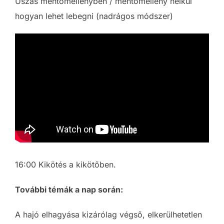
Úszás mentőmellényben / mentőmellény nélkül
hogyan lehet lebegni (nadrágos módszer)
16:00 Kikötés a kikötőben.
További témák a nap során:
A hajó elhagyása kizárólag végső, elkerülhetetlen