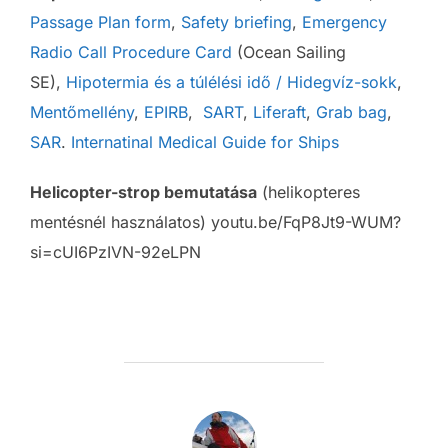
Passage Plan form
,
Safety briefing
,
Emergency
Radio Call Procedure Card
(Ocean Sailing
SE),
Hipotermia és a túlélési idő / Hidegvíz-sokk
,
Mentőmellény
,
EPIRB
,
SART
,
Liferaft
,
Grab bag
,
SAR
.
Internatinal Medical Guide for Ships
Helicopter-strop bemutatása
(helikopteres
mentésnél használatos) youtu.be/FqP8Jt9-WUM?
si=cUI6PzIVN-92eLPN
POST AUTHOR