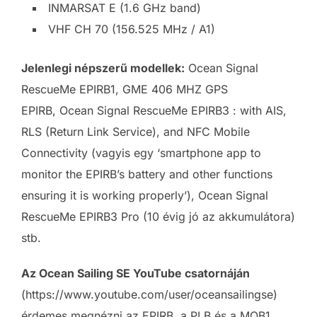
INMARSAT E (1.6 GHz band)
VHF CH 70 (156.525 MHz / A1)
Jelenlegi népszerű modellek:
Ocean Signal
RescueMe EPIRB1,
GME 406 MHZ GPS
EPIRB,
Ocean Signal RescueMe EPIRB3 : with AIS,
RLS (Return Link Service), and NFC Mobile
Connectivity (vagyis egy ‘smartphone app to
monitor the EPIRB’s battery and other functions
ensuring it is working properly’),
Ocean Signal
RescueMe EPIRB3 Pro (10 évig jó az akkumulátora)
stb.
Az Ocean Sailing SE YouTube csatornáján
(https://www.youtube.com/user/oceansailingse)
érdemes megnézni az EPIRB, a PLB és a MOB1