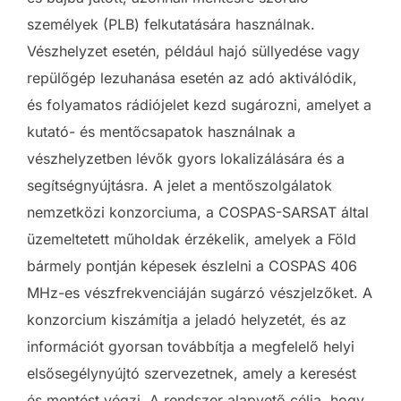
személyek (PLB) felkutatására használnak.
Vészhelyzet esetén, például hajó süllyedése vagy
repülőgép lezuhanása esetén az adó aktiválódik,
és folyamatos rádiójelet kezd sugározni, amelyet a
kutató- és mentőcsapatok használnak a
vészhelyzetben lévők gyors lokalizálására és a
segítségnyújtásra. A jelet a mentőszolgálatok
nemzetközi konzorciuma, a COSPAS-SARSAT által
üzemeltetett műholdak érzékelik, amelyek a Föld
bármely pontján képesek észlelni a COSPAS 406
MHz-es vészfrekvenciáján sugárzó vészjelzőket. A
konzorcium kiszámítja a jeladó helyzetét, és az
információt gyorsan továbbítja a megfelelő helyi
elsősegélynyújtó szervezetnek, amely a keresést
és mentést végzi. A rendszer alapvető célja, hogy