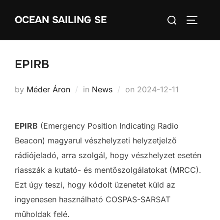
Skip
Search
OCEAN SAILING SE
to
TOGGLE
for:
content
EPIRB
Posted
by
Méder Áron
in
News
on
2024-12-11
on
EPIRB
(Emergency Position Indicating Radio
Beacon) magyarul vészhelyzeti helyzetjelző
rádiójeladó, arra szolgál, hogy vészhelyzet esetén
riasszák a kutató- és mentőszolgálatokat (MRCC).
Ezt úgy teszi, hogy kódolt üzenetet küld az
ingyenesen használható COSPAS-SARSAT
műholdak felé.