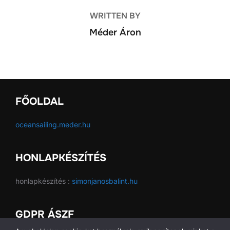
WRITTEN BY
Méder Áron
FŐOLDAL
oceansailing.meder.hu
HONLAPKÉSZÍTÉS
honlapkészítés :
simonjanosbalint.hu
GDPR ÁSZF