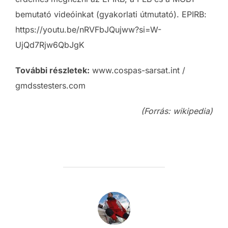
bemutató videóinkat (gyakorlati útmutató). EPIRB:
https://youtu.be/nRVFbJQujww?si=W-
UjQd7Rjw6QbJgK
További részletek:
www.cospas-sarsat.int /
gmdsstesters.com
(Forrás: wikipedia)
POST AUTHOR