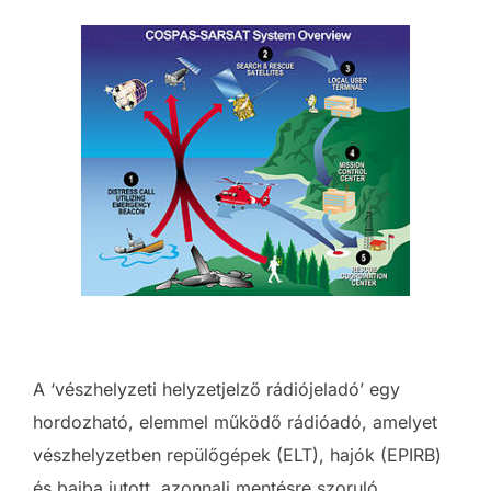
A ‘vészhelyzeti helyzetjelző rádiójeladó’ egy
hordozható, elemmel működő rádióadó, amelyet
vészhelyzetben repülőgépek (ELT), hajók (EPIRB)
és bajba jutott, azonnali mentésre szoruló