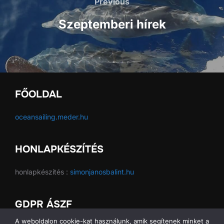
navigáció
Previous
Previous
Szeptemberi hírek
FŐOLDAL
oceansailing.meder.hu
HONLAPKÉSZÍTÉS
honlapkészítés :
simonjanosbalint.hu
GDPR ÁSZF
A weboldalon cookie-kat használunk, amik segítenek minket a