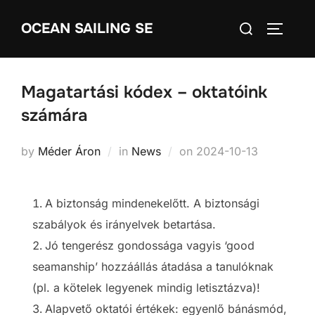
Skip
Search
OCEAN SAILING SE
to
TOGGLE
for:
content
Magatartási kódex – oktatóink
számára
Posted
by
Méder Áron
in
News
on
2024-10-13
on
A biztonság mindenekelőtt. A biztonsági
szabályok és irányelvek betartása.
Jó tengerész gondossága vagyis ‘good
seamanship’ hozzáállás átadása a tanulóknak
(pl. a kötelek legyenek mindig letisztázva)!
Alapvető oktatói értékek: egyenlő bánásmód,