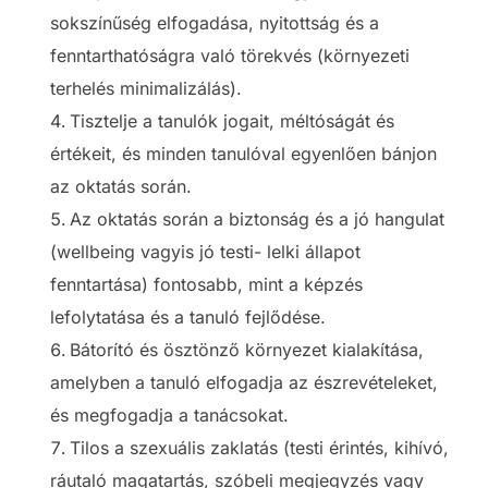
sokszínűség elfogadása, nyitottság és a
fenntarthatóságra való törekvés (környezeti
terhelés minimalizálás).
Tisztelje a tanulók jogait, méltóságát és
értékeit, és minden tanulóval egyenlően bánjon
az oktatás során.
Az oktatás során a biztonság és a jó hangulat
(wellbeing vagyis jó testi- lelki állapot
fenntartása) fontosabb, mint a képzés
lefolytatása és a tanuló fejlődése.
Bátorító és ösztönző környezet kialakítása,
amelyben a tanuló elfogadja az észrevételeket,
és megfogadja a tanácsokat.
Tilos a szexuális zaklatás (testi érintés, kihívó,
ráutaló magatartás, szóbeli megjegyzés vagy