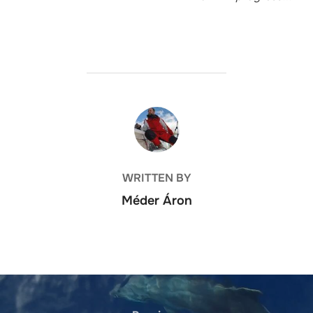
POST AUTHOR
WRITTEN BY
Méder Áron
Bejegyzés