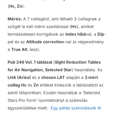
(
Hc, Zn
).
Mérés:
A 7 csillagból, ami látható 3 csillagnak a
szögét le kell mérni szextánssal (
Hv
), amiket
természetesen korrigálunk az
index hibá
val, a
Dip
-
pel és az
Altitude correction
-nal (a végeredmény
a
True Alt.
lesz).
Pub 249 Vol. 1 táblázat
(
Sight Reduction Tables
for Air Navigation, Selected Star
) használata. Az
LHA (Aries)
és a
chosen LAT
alapján a
3 mért
csillag Hc
és
Zn
értéket kinézzük a táblázatból az
adott időpontban. Ezután használjuk a ‘Selected
Stars Pro Form’ nyomtatványt a számolás
egyszerűsítése miatt.
Egy példa számolásunk itt