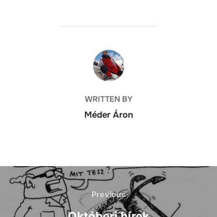
POST AUTHOR
WRITTEN BY
Méder Áron
Bejegyzés
navigáció
Previous
Previous
Októberi hírek