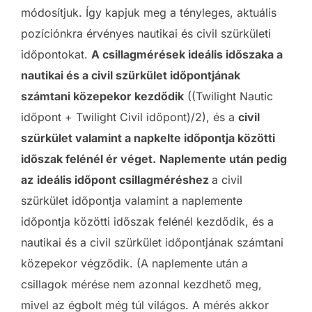
módosítjuk. Így kapjuk meg a tényleges, aktuális
pozíciónkra érvényes nautikai és civil szürkületi
időpontokat.
A csillagmérések ideális időszaka a
nautikai és a civil szürkület időpontjának
számtani közepekor kezdődik
((Twilight Nautic
időpont + Twilight Civil időpont)/2), és a
civil
szürkület valamint a napkelte időpontja közötti
időszak felénél ér véget.
Naplemente után pedig
az
ideális időpont csillagméréshez
a civil
szürkület időpontja valamint a naplemente
időpontja közötti időszak felénél kezdődik, és a
nautikai és a civil szürkület időpontjának számtani
közepekor végződik. (A naplemente után a
csillagok mérése nem azonnal kezdhető meg,
mivel az égbolt még túl világos. A mérés akkor