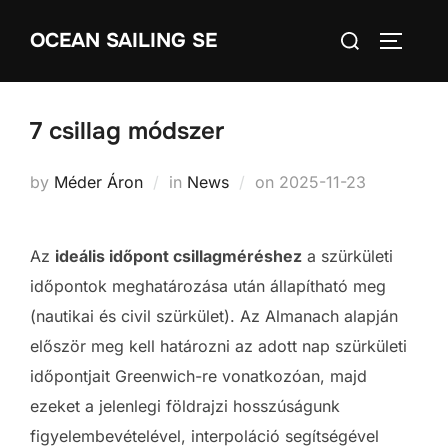
Skip
Search
OCEAN SAILING SE
to
TOGGLE
for:
content
7 csillag módszer
Posted
by
Méder Áron
in
News
on
2025-11-23
on
Az
ideális időpont csillagméréshez
a szürkületi
időpontok meghatározása után állapítható meg
(nautikai és civil szürkület). Az Almanach alapján
először meg kell határozni az adott nap szürkületi
időpontjait Greenwich-re vonatkozóan, majd
ezeket a jelenlegi földrajzi hosszúságunk
figyelembevételével, interpoláció segítségével