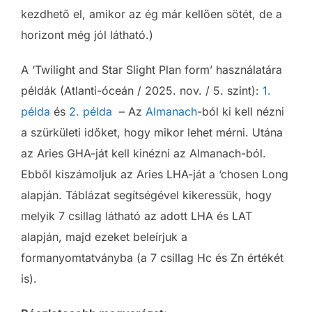
kezdhető el, amikor az ég már kellően sötét, de a
horizont még jól látható.)
A ‘Twilight and Star Slight Plan form’ használatára
példák (Atlanti-óceán / 2025. nov. / 5. szint):
1.
példa
és
2. példa
– Az
Almanach
-ból ki kell nézni
a szürkületi időket, hogy mikor lehet mérni. Utána
az Aries GHA-ját kell kinézni az Almanach-ból.
Ebből kiszámoljuk az Aries LHA-ját a ‘chosen Long
alapján. Táblázat segítségével kikeressük, hogy
melyik 7 csillag látható az adott LHA és LAT
alapján, majd ezeket beleírjuk a
formanyomtatványba (a 7 csillag Hc és Zn értékét
is).