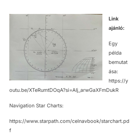
Link
ajánló:
Egy
példa
bemutat
ása:
https://y
outu.be/XTeRumtDOqA?si=AIj_arwGaXFmDukR
Navigation Star Charts:
https://www.starpath.com/celnavbook/starchart.pd
f