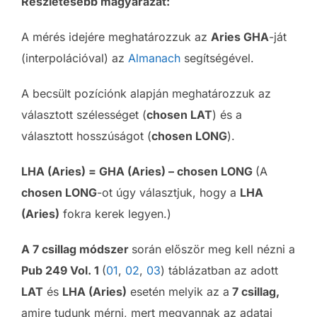
Részletesebb magyarázat:
A mérés idejére meghatározzuk az
Aries GHA
-ját
(interpolációval) az
Almanach
segítségével.
A becsült pozíciónk alapján meghatározzuk az
választott szélességet (
chosen LAT
) és a
választott hosszúságot (
chosen LONG
).
LHA (Aries) = GHA (Aries) – chosen LONG
(A
chosen LONG
-ot úgy választjuk, hogy a
LHA
(Aries)
fokra kerek legyen.)
A 7 csillag módszer
során először meg kell nézni a
Pub 249 Vol. 1
(
01
,
02
,
03
) táblázatban az adott
LAT
és
LHA (Aries)
esetén melyik az a
7 csillag,
amire tudunk mérni, mert megvannak az adatai