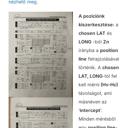
nézhető meg.
A pozíciónk
kiszerkesztése:
a
chosen
LAT
és
LONG
-ból
Zn
irányba a
position
line
felrajzolásával
történik. A
chosen
LAT, LONG
-tól fel
kell mérni
(Hv-Hc)
távolságot, ami
másnéven az
‘
intercept
‘.
Minden mérésből
egy
position line
-