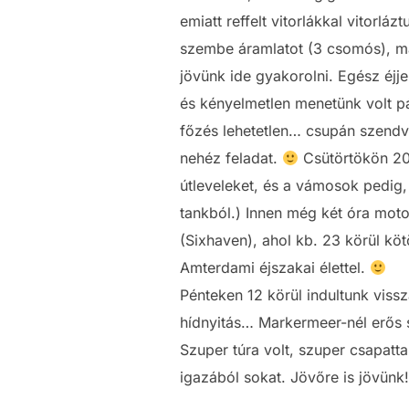
emiatt reffelt vitorlákkal vitorl
szembe áramlatot (3 csomós), maj
jövünk ide gyakorolni. Egész éjje
és kényelmetlen menetünk volt pár
főzés lehetetlen… csupán szendvic
nehéz feladat.
Csütörtökön 20:
útleveleket, és a vámosok pedig, 
tankból.) Innen még két óra moto
(Sixhaven), ahol kb. 23 körül kö
Amterdami éjszakai élettel.
Pénteken 12 körül indultunk viss
hídnyitás… Markermeer-nél erős 
Szuper túra volt, szuper csapattal
igazából sokat. Jövőre is jövünk!