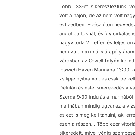
Több TSS-et is kereszteztünk, vol
volt a hajón, de az nem volt nag
évtizedben. Egész úton negyedsze
angol partoknál, és így cirkálás 
nagyvitorla 2. reffen és teljes o
nem volt maximális árapály áraml
városban az Orwell folyón kellett
Ipswich Haven Marinaba 13:00-kor
zsilipje nyitva volt és csak be kel
Délután és este ismerekedés a vá
Szerda 9:30 indulás a marinából 
marinában mindig ugyanaz a vízsz
és ezt is meg kell tanulni, aki err
ezen a részen… Több ezer vitorlá
sikeredett, mivel végig szembesz