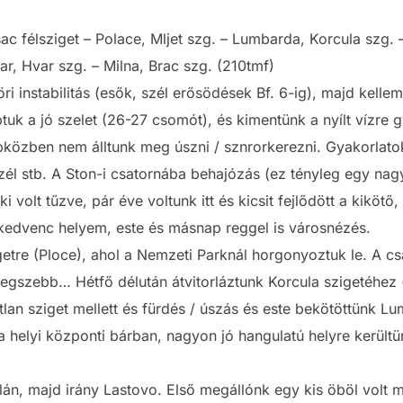
ac félsziget – Polace, Mljet szg. – Lumbarda, Korcula szg. 
ar, Hvar szg. – Milna, Brac szg. (210tmf)
ri instabilitás (esők, szél erősödések Bf. 6-ig), majd kellem
 a jó szelet (26-27 csomót), és kimentünk a nyílt vízre gya
közben nem álltunk meg úszni / sznrorkerezni. Gyakorlatok:
zél stb. A Ston-i csatornába behajózás (ez tényleg egy na
 ki volt tűzve, pár éve voltunk itt és kicsit fejlődött a kikö
edvenc helyem, este és másnap reggel is városnézés.
getre (Ploce), ahol a Nemzeti Parknál horgonyoztuk le. A csa
 legszebb… Hétfő délután átvitorláztunk Korcula szigetéhez
an sziget mellett és fürdés / úszás és este bekötöttünk Lu
 helyi központi bárban, nagyon jó hangulatú helyre kerültü
n, majd irány Lastovo. Első megállónk egy kis öböl volt m