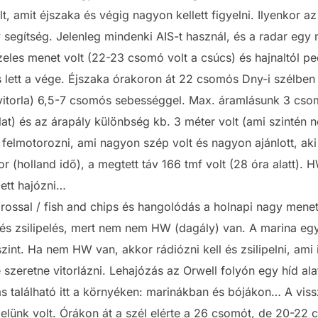
t, amit éjszaka és végig nagyon kellett figyelni. Ilyenkor az
y segítség. Jelenleg mindenki AIS-t használ, és a radar egy
les menet volt (22-23 csomó volt a csúcs) és hajnaltól pe
is lett a vége. Éjszaka órakoron át 22 csomós Dny-i szélben
rrvitorla) 6,5-7 csomós sebességgel. Max. áramlásunk 3 csomó
at) és az árapály különbség kb. 3 méter volt (ami szintén
 felmotorozni, ami nagyon szép volt és nagyon ajánlott, aki
 (holland idő), a megtett táv 166 tmf volt (28 óra alatt). 
lett hajózni…
rossal / fish and chips és hangolódás a holnapi nagy menet
és zsilipelés, mert nem nem HW (dagály) van. A marina egy z
int. Ha nem HW van, akkor rádiózni kell és zsilipelni, ami
e szeretne vitorlázni. Lehajózás az Orwell folyón egy híd alat
s található itt a környéken: marinákban és bójákon… A vis
elünk volt. Órákon át a szél elérte a 26 csomót, de 20-22 c