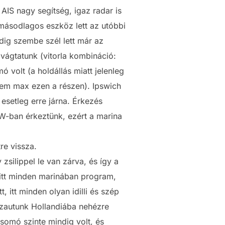
 AIS nagy segítség, igaz radar is
 másodlagos eszköz lett az utóbbi
dig szembe szél lett már az
 vágtatunk (vitorla kombináció:
 volt (a holdállás miatt jelenleg
 nem max ezen a részen). Ipswich
 esetleg erre járna. Érkezés
HW-ban érkeztünk, ezért a marina
re vissza.
silippel le van zárva, és így a
 itt minden marinában program,
t, itt minden olyan idilli és szép
szautunk Hollandiába nehézre
somó szinte mindig volt, és