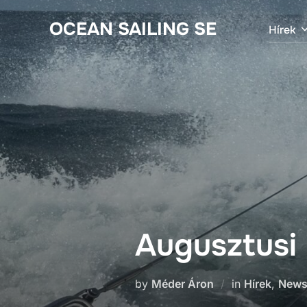
Skip
OCEAN SAILING SE
to
Hírek
content
Augusztusi 
by
Méder Áron
in
Hírek
,
New