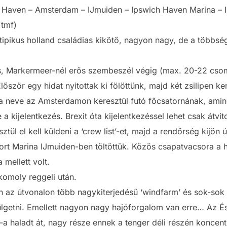
d Haven – Amsterdam – IJmuiden – Ipswich Haven Marina –
 tmf)
pikus holland családias kikötő, nagyon nagy, de a többség 
, Markermeer-nél erős szembeszél végig (max. 20-22 csomó)
lőször egy hidat nyitottak ki fölöttünk, majd két zsilipen ker
 a neve az Amsterdamon keresztül futó főcsatornának, amin
a kijelentkezés. Brexit óta kijelentkezéssel lehet csak átvi
tül el kell küldeni a ‘crew list’-et, majd a rendőrség kijön 
port Marina IJmuiden-ben töltöttük. Közös csapatvacsora a
mellett volt.
komoly reggeli után.
 az útvonalon több nagykiterjedésű ‘windfarm’ és sok-sok ‘p
rülgetni. Emellett nagyon nagy hajóforgalom van erre… Az É
 haladt át, nagy része ennek a tenger déli részén koncentrá