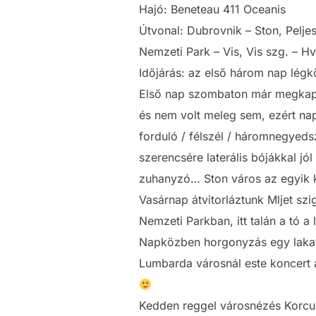
Hajó: Beneteau 411 Oceanis
Útvonal: Dubrovnik – Ston, Peljes
Nemzeti Park – Vis, Vis szg. – Hv
Időjárás: az első három nap légkö
Első nap szombaton már megkaptuk
és nem volt meleg sem, ezért nap
forduló / félszél / háromnegyeds
szerencsére laterális bójákkal jól
zuhanyzó… Ston város az egyik k
Vasárnap átvitorláztunk Mljet szi
Nemzeti Parkban, itt talán a tó a
Napközben horgonyzás egy lakatl
Lumbarda városnál este koncert a
Kedden reggel városnézés Korculá