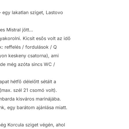
– egy lakatlan sziget, Lastovo
es Mistral jött…
korolni. Kicsit esős volt az idő
 reffelés / fordulások / Q
gyon keskeny csatorna), ami
tő, de még azóta sincs WC /
pat hétfő délelőtt sétált a
 (max. szél 21 csomó volt).
mbarda kisváros marinájába.
nk, egy barátom ajánlása miatt.
ég Korcula sziget végén, ahol