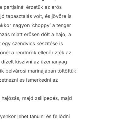
a partjainál érzetük az erős
 tapasztalás volt, és jövőre is
, akkor nagyon ‘choppy’ a tenger
zás miatt erősen dőlt a hajó, a
t egy szendvics készítése is
őnél a rendőrök ellenőrizték az
a dízelt kiszívni az üzemanyag
k belvárosi marinájában töltöttük
zétnézni és ismerkedni az
 hajózás, majd zsilipepés, majd
yenkor lehet tanulni és fejlődni