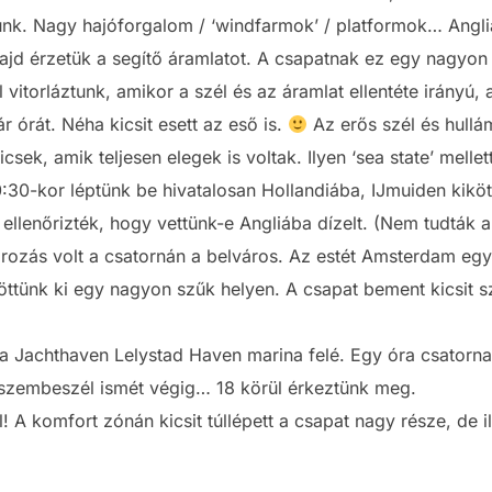
áztunk. Nagy hajóforgalom / ‘windfarmok’ / platformok… Angli
d érzetük a segítő áramlatot. A csapatnak ez egy nagyon jó
l vitorláztunk, amikor a szél és az áramlat ellentéte irányú
 órát. Néha kicsit esett az eső is.
Az erős szél és hullám
sek, amik teljesen elegek is voltak. Ilyen ‘sea state’ mellet
30-kor léptünk be hivatalosan Hollandiába, IJmuiden kiköt
ellenőrizték, hogy vettünk-e Angliába dízelt. (Nem tudták 
rozás volt a csatornán a belváros. Az estét Amsterdam egyi
töttünk ki egy nagyon szűk helyen. A csapat bement kicsit s
za Jachthaven Lelystad Haven marina felé. Egy óra csatorna
szembeszél ismét végig… 18 körül érkeztünk meg.
! A komfort zónán kicsit túllépett a csapat nagy része, de il