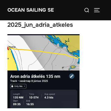
Skip
Search
OCEAN SAILING SE
to
TOGGLE
for:
content
2025_jun_adria_atkeles