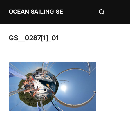
Skip
Search
OCEAN SAILING SE
to
TOGGLE
for:
content
GS__0287[1]_01