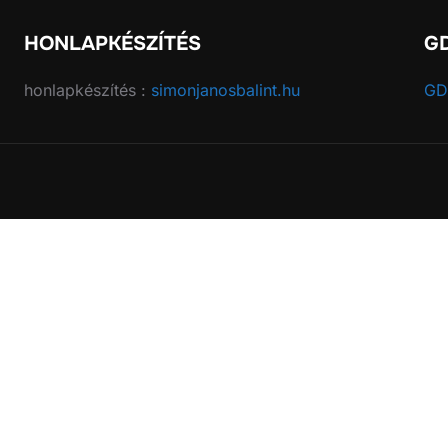
HONLAPKÉSZÍTÉS
G
honlapkészítés :
simonjanosbalint.hu
GD