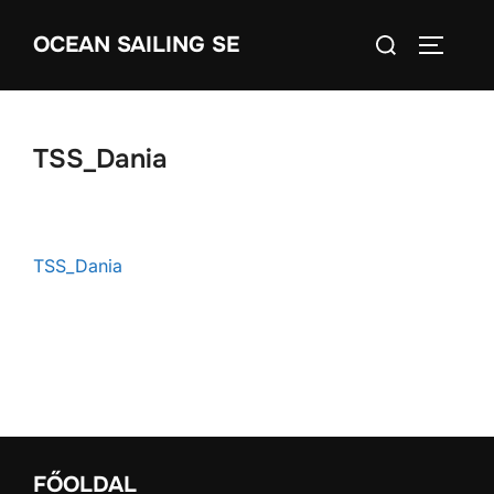
Skip
Search
OCEAN SAILING SE
to
TOGGLE
for:
content
TSS_Dania
TSS_Dania
FŐOLDAL