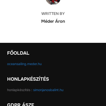
WRITTEN BY
Méder Áron
FŐOLDAL
oceansailing.meder.hu
HONLAPKÉSZÍTÉS
honlapkészítés :
simonjanosbalint.hu
GDPR ÁSZF