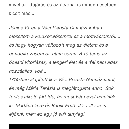
mivel az időjárás és az útvonal is minden esetben
kicsit más…
Június 19-én a Váci Piarista Gimnáziumban
meséltem a Földkerülésemről és a motivációmról….
és hogy hogyan változott meg az életem és a
gondolkozásom az utam során. A fő téma az
óceáni vitorlázás, a tengeri élet és a ‘fel nem adás
hozzáállás’ volt…
1714-ben alapították a Váci Piarista Gimnáziumot,
és még Mária Terézia is meglátogatta anno. Sok
fontos alkotó járt ide, én most két nevet emelnék
ki: Madách Imre és Rubik Ernő. Jó volt ide is
eljönni, mert ez egy jó suli tényleg!