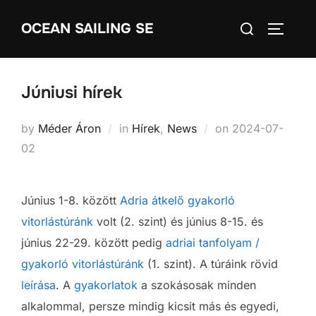
Skip
Search
OCEAN SAILING SE
to
TOGGLE
for:
content
Júniusi hírek
Posted
by
Méder Áron
in
Hírek
,
News
on
2024-07-
on
02
Június 1-8. között
Adria átkelő gyakorló
vitorlástúránk
volt (2. szint) és június 8-15. és
június 22-29. között pedig
adriai tanfolyam /
gyakorló vitorlástúránk
(1. szint). A túráink rövid
leírása
. A
gyakorlatok
a szokásosak minden
alkalommal, persze mindig kicsit más és egyedi,