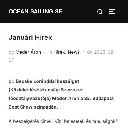
Skip
Search
OCEAN SAILING SE
to
TOGGLE
for:
content
Januári Hírek
Posted
by
Méder Áron
in
Hírek
,
News
on
2025-02-
on
07
dr. Becske Loránddal beszélget
(Közlekedésbiztonsági Szervezet
főosztályvezetője) Méder Áron a 33. Budapest
Boat Show színpadán.
A beszélgetés címe: ‘Vízi balesetek és tanulságok’