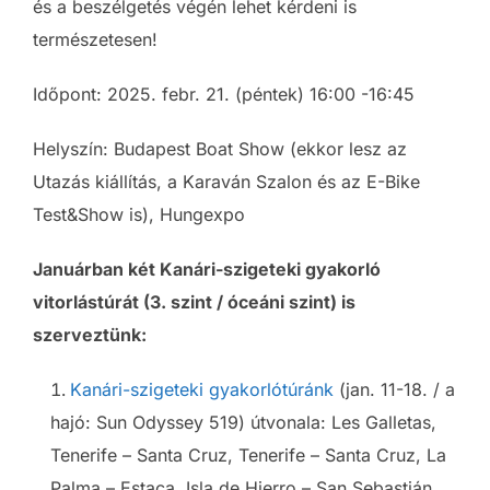
és a beszélgetés végén lehet kérdeni is
természetesen!
Időpont: 2025. febr. 21. (péntek) 16:00 -16:45
Helyszín: Budapest Boat Show (ekkor lesz az
Utazás kiállítás, a Karaván Szalon és az E-Bike
Test&Show is), Hungexpo
Januárban két Kanári-szigeteki gyakorló
vitorlástúrát (3. szint / óceáni szint) is
szerveztünk:
Kanári-szigeteki gyakorlótúránk
(jan. 11-18. / a
hajó: Sun Odyssey 519) útvonala: Les Galletas,
Tenerife – Santa Cruz, Tenerife – Santa Cruz, La
Palma – Estaca, Isla de Hierro – San Sebastián,