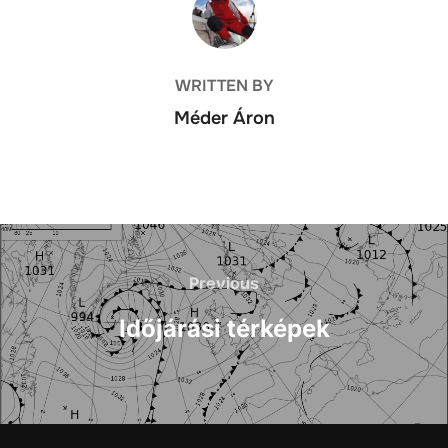
WRITTEN BY
Méder Áron
Bejegyzés
navigáció
Previous
Previous
Időjárási térképek