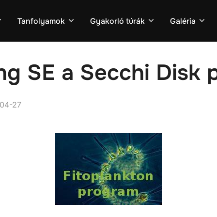
Tanfolyamok
Gyakorló túrák
Galéria
ng SE a Secchi Disk 
d
04-27