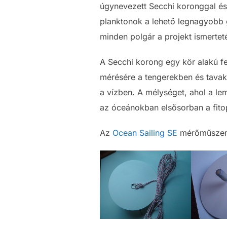
úgynevezett Secchi koronggal és 
planktonok a lehető legnagyobb 
minden polgár a projekt ismerte
A Secchi korong egy kör alakú fe
mérésére a tengerekben és tavakba
a vízben. A mélységet, ahol a l
az óceánokban elsősorban a fit
Az
Ocean Sailing SE
mérőműszer