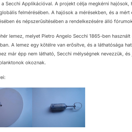
a Secchi Applikációval. A projekt célja megkérni hajósok, 
globális felmérésében. A hajósok a mérésekben, és a mér
tésében és népszerűsítésében a rendelkezésére álló fórumo
hér lemez, melyet Pietro Angelo Secchi 1865-ben használt 
n. A lemez egy kötélre van erősítve, és a láthatósága határ
emez már épp nem látható, Secchi mélységnek nevezzük, és j
oplanktonok okoznak.
ei: