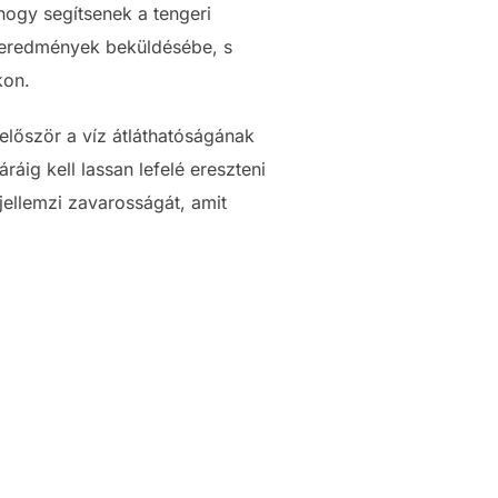
hogy segítsenek a tengeri
t eredmények beküldésébe, s
kon.
először a víz átláthatóságának
áig kell lassan lefelé ereszteni
ellemzi zavarosságát, amit