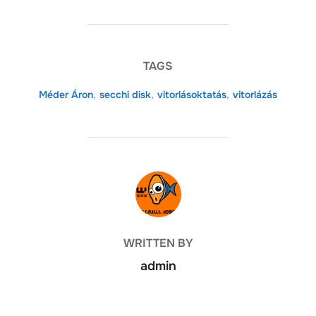
TAGS
Méder Áron
,
secchi disk
,
vitorlásoktatás
,
vitorlázás
POST AUTHOR
WRITTEN BY
admin