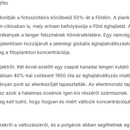
fito
donítják a fotoszintézis körülbelül 50%-át a Földön. A plan
n-ciklusban is, mely erősen befolyásolja a Föld éghajlatát. 
rzékenyek a tenger felszínének hőmérsékletére. Egy nemrégi
elentősen hozzájárult a jelenlegi globális éghajlatváltozás
eg a fitoplankton koncentrációja.
jektről: Két évvel ezelőtt egy csapat kanadai tengeri kutató
lisan 40%-kal csökkent 1950 óta az éghajlatváltozás miatt. 
hányan pont az ellenkezőjét tapasztalták. Az ellentmondó ta
z azok a hatalmas óceánok igen kis részéről származnak. M
eg kell tudni, hogy hogyan és miért változik koncentrációju
zekről a változásokról, és a polgárok ebben segíthetnek e