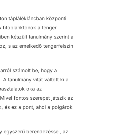
kton táplálékláncban központi
A fitoplanktonok a tenger
ben készült tanulmány szerint a
hoz, s az emelkedő tengerfelszín
 arról számolt be, hogy a
A tanulmány vitát váltott ki a
pasztalatok oka az
ivel fontos szerepet játszik az
k, és ez a pont, ahol a polgárok
gy egyszerű berendezéssel, az