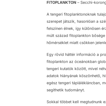
FITOPLANKTON
– Secchi-korong
A tengeri fitoplanktonoknak tulaj
szerepet játszik, hasonlóan a szé
felszínen élnek, így különösen é
múlt század fitoplankton bősége j
hőmérséklet miatt csökken jelenl
Egy rövid háttér információ a pro
fitoplankton az óceánokban globá
tengeri kutatók között, mivel né
adatok hiányának köszönhető, his
egész tengeri táplálékláncban, m
segíthetik tudományt.
Sokkal többet kell megtudnunk e