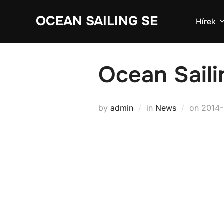
Skip
OCEAN SAILING SE
to
Hírek
content
Ocean Saili
Poste
by
admin
in
News
on
2014-
on