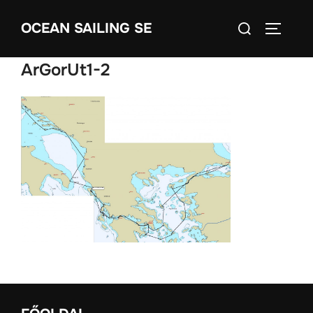
Skip
Search
OCEAN SAILING SE
to
TOGGLE
for:
content
ArGorUt1-2