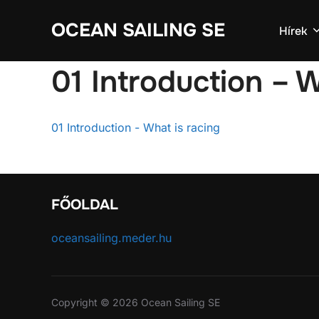
Skip
OCEAN SAILING SE
to
Hírek
content
01 Introduction – W
01 Introduction - What is racing
FŐOLDAL
oceansailing.meder.hu
Copyright © 2026 Ocean Sailing SE