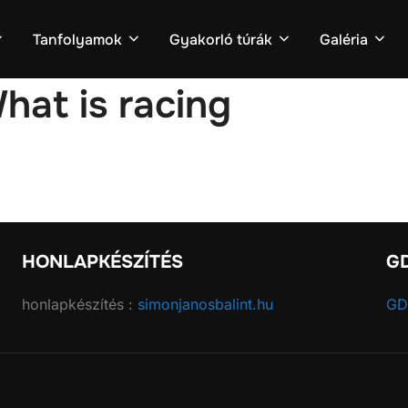
Tanfolyamok
Gyakorló túrák
Galéria
hat is racing
HONLAPKÉSZÍTÉS
G
honlapkészítés :
simonjanosbalint.hu
GD