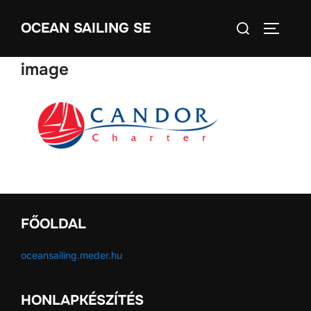
Skip
Search
OCEAN SAILING SE
to
TOGGLE
for:
content
image
FŐOLDAL
oceansailing.meder.hu
HONLAPKÉSZÍTÉS