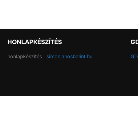
HONLAPKÉSZÍTÉS
G
honlapkészítés :
simonjanosbalint.hu
GD