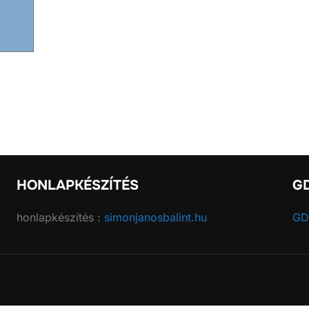
HONLAPKÉSZÍTÉS
G
honlapkészítés :
simonjanosbalint.hu
GD