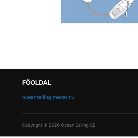
FŐOLDAL
oceansailing.meder.hu
Copyright © 2026 Ocean Sailing SE