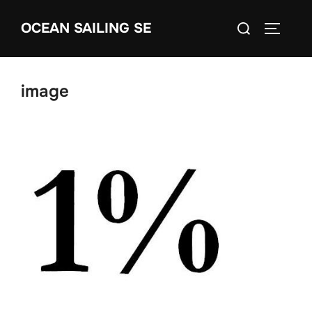
Skip
Search
OCEAN SAILING SE
to
TOGGLE
for:
content
image