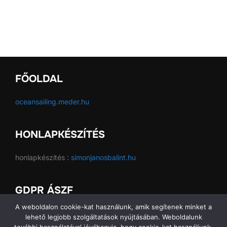
FŐOLDAL
oceansailing.meder.hu
HONLAPKÉSZÍTÉS
honlapkészítés :
simonjanosbalint.hu
GDPR ÁSZF
A weboldalon cookie-kat használunk, amik segítenek minket a
GDPR ÁSZF
lehető legjobb szolgáltatások nyújtásában. Weboldalunk