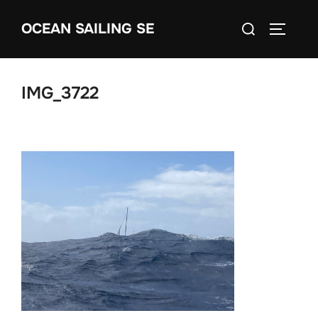
Skip
Search
OCEAN SAILING SE
to
TOGGLE
for:
content
IMG_3722