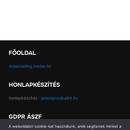
FŐOLDAL
oceansailing.meder.hu
HONLAPKÉSZÍTÉS
honlapkészítés :
simonjanosbalint.hu
GDPR ÁSZF
A weboldalon cookie-kat használunk, amik segítenek minket a
GDPR ÁSZF