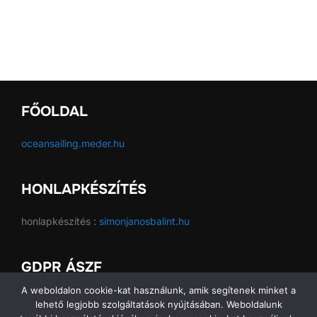
FŐOLDAL
oceansailing.meder.hu
HONLAPKÉSZÍTÉS
honlapkészítés :
simonjanosbalint.hu
GDPR ÁSZF
A weboldalon cookie-kat használunk, amik segítenek minket a
GDPR ÁSZF
lehető legjobb szolgáltatások nyújtásában. Weboldalunk