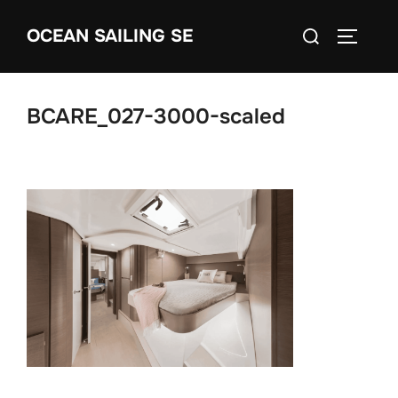
Skip
Search
OCEAN SAILING SE
to
TOGGLE
for:
content
BCARE_027-3000-scaled