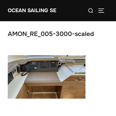
Skip
Search
OCEAN SAILING SE
to
TOGGLE
for:
content
AMON_RE_005-3000-scaled