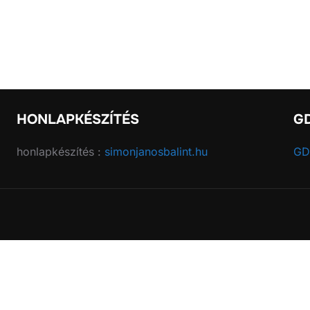
HONLAPKÉSZÍTÉS
G
honlapkészítés :
simonjanosbalint.hu
GD