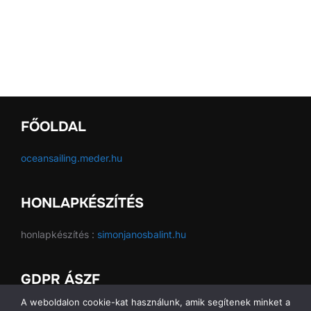
FŐOLDAL
oceansailing.meder.hu
HONLAPKÉSZÍTÉS
honlapkészítés :
simonjanosbalint.hu
GDPR ÁSZF
A weboldalon cookie-kat használunk, amik segítenek minket a
GDPR ÁSZF