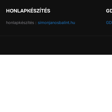
HONLAPKÉSZÍTÉS
G
honlapkészítés :
simonjanosbalint.hu
GD