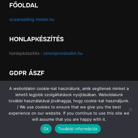
FŐOLDAL
oceansailing.meder.hu
HONLAPKÉSZÍTÉS
honlapkészítés :
simonjanosbalint.hu
GDPR ÁSZF
GDPR ÁSZF
A weboldalon cookie-kat használunk, amik segítenek minket a
lehető legjobb szolgáltatások nyújtásában. Weboldalunk
további használatával jóváhagyja, hogy cookie-kat használjunk.
/ We use cookies to ensure that we give you the best
experience on our website. If you continue to use this site we
Copyright © 2026 Ocean Sailing SE
will assume that you are happy with it.
Ok
További információk