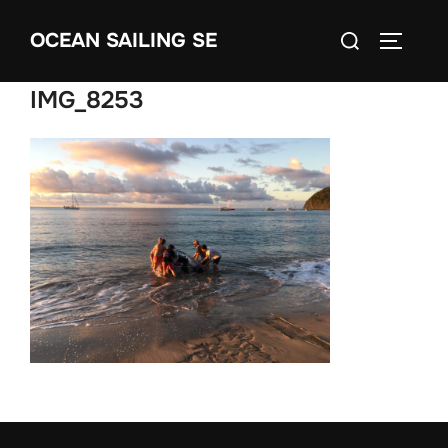
Skip
Search
OCEAN SAILING SE
to
TOGGLE
for:
content
IMG_8253