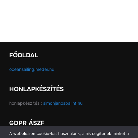
FŐOLDAL
oceansailing.meder.hu
HONLAPKÉSZÍTÉS
honlapkészítés :
simonjanosbalint.hu
GDPR ÁSZF
A weboldalon cookie-kat használunk, amik segítenek minket a
GDPR ÁSZF