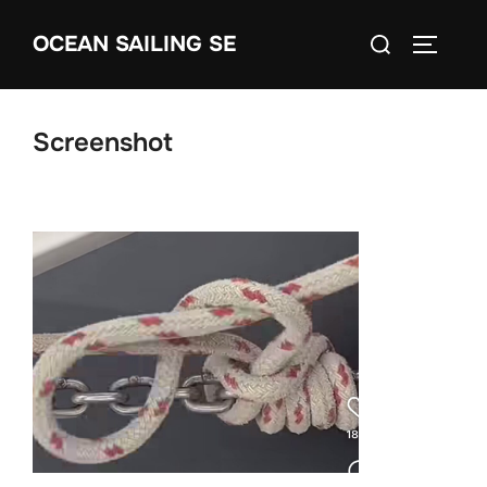
Skip
Search
OCEAN SAILING SE
to
TOGGLE
for:
content
Screenshot