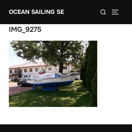
Skip
Search
OCEAN SAILING SE
to
TOGGLE
for:
content
IMG_9275