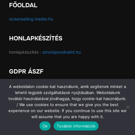
FŐOLDAL
oceansailing.meder.hu
HONLAPKÉSZÍTÉS
honlapkészítés :
simonjanosbalint.hu
GDPR ÁSZF
GDPR ÁSZF
A weboldalon cookie-kat használunk, amik segítenek minket a
lehető legjobb szolgáltatások nyújtásában. Weboldalunk
további használatával jóváhagyja, hogy cookie-kat használjunk.
/ We use cookies to ensure that we give you the best
experience on our website. If you continue to use this site we
Copyright © 2026 Ocean Sailing SE
will assume that you are happy with it.
Ok
További információk