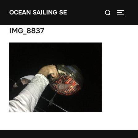
Skip
Search
OCEAN SAILING SE
to
TOGGLE
for:
content
IMG_8837