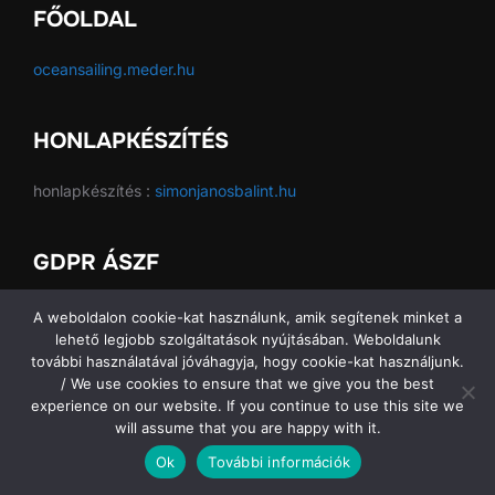
FŐOLDAL
oceansailing.meder.hu
HONLAPKÉSZÍTÉS
honlapkészítés :
simonjanosbalint.hu
GDPR ÁSZF
GDPR ÁSZF
A weboldalon cookie-kat használunk, amik segítenek minket a
lehető legjobb szolgáltatások nyújtásában. Weboldalunk
további használatával jóváhagyja, hogy cookie-kat használjunk.
/ We use cookies to ensure that we give you the best
experience on our website. If you continue to use this site we
Copyright © 2026 Ocean Sailing SE
will assume that you are happy with it.
Ok
További információk