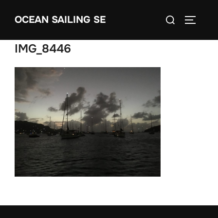
Skip
Search
OCEAN SAILING SE
to
TOGGLE
for:
content
IMG_8446