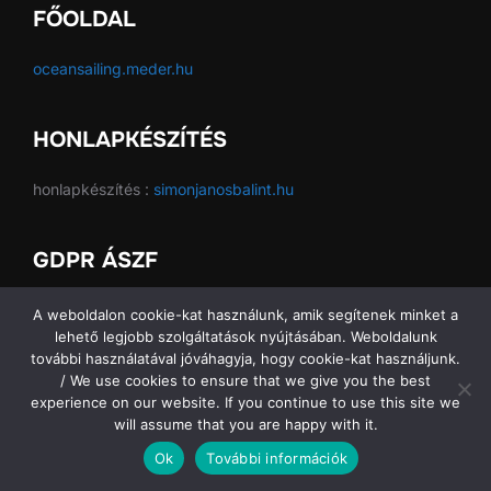
FŐOLDAL
oceansailing.meder.hu
HONLAPKÉSZÍTÉS
honlapkészítés :
simonjanosbalint.hu
GDPR ÁSZF
GDPR ÁSZF
A weboldalon cookie-kat használunk, amik segítenek minket a
lehető legjobb szolgáltatások nyújtásában. Weboldalunk
további használatával jóváhagyja, hogy cookie-kat használjunk.
/ We use cookies to ensure that we give you the best
experience on our website. If you continue to use this site we
Copyright © 2026 Ocean Sailing SE
will assume that you are happy with it.
Ok
További információk