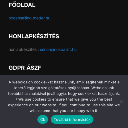
FŐOLDAL
oceansailing.meder.hu
HONLAPKÉSZÍTÉS
honlapkészítés :
simonjanosbalint.hu
GDPR ÁSZF
GDPR ÁSZF
A weboldalon cookie-kat használunk, amik segítenek minket a
lehető legjobb szolgáltatások nyújtásában. Weboldalunk
további használatával jóváhagyja, hogy cookie-kat használjunk.
/ We use cookies to ensure that we give you the best
experience on our website. If you continue to use this site we
Copyright © 2026 Ocean Sailing SE
will assume that you are happy with it.
Ok
További információk