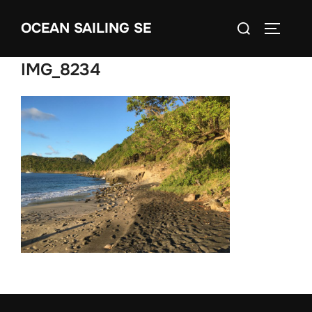
Skip
Search
OCEAN SAILING SE
to
TOGGLE
for:
content
IMG_8234