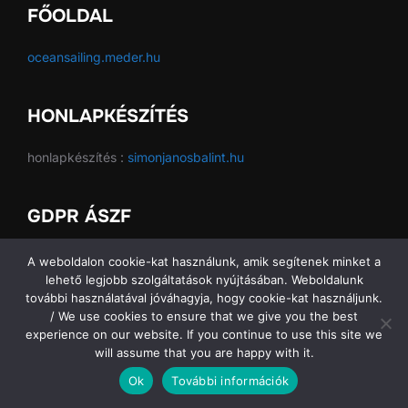
FŐOLDAL
oceansailing.meder.hu
HONLAPKÉSZÍTÉS
honlapkészítés :
simonjanosbalint.hu
GDPR ÁSZF
GDPR ÁSZF
A weboldalon cookie-kat használunk, amik segítenek minket a
lehető legjobb szolgáltatások nyújtásában. Weboldalunk
további használatával jóváhagyja, hogy cookie-kat használjunk.
/ We use cookies to ensure that we give you the best
experience on our website. If you continue to use this site we
Copyright © 2026 Ocean Sailing SE
will assume that you are happy with it.
Ok
További információk