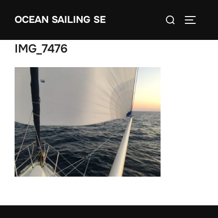
Skip
Search
OCEAN SAILING SE
to
TOGGLE
for:
content
IMG_7476