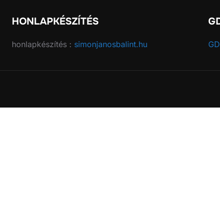
HONLAPKÉSZÍTÉS
G
honlapkészítés :
simonjanosbalint.hu
GD