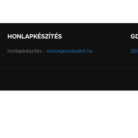
HONLAPKÉSZÍTÉS
G
honlapkészítés :
simonjanosbalint.hu
GD