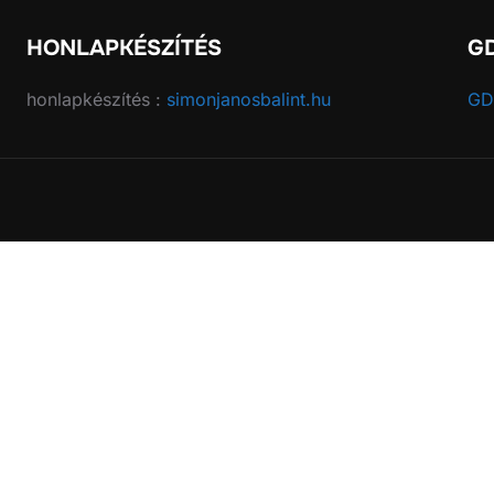
HONLAPKÉSZÍTÉS
G
honlapkészítés :
simonjanosbalint.hu
GD