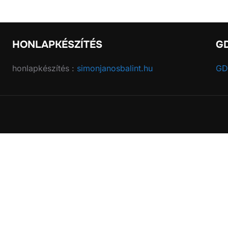
HONLAPKÉSZÍTÉS
G
honlapkészítés :
simonjanosbalint.hu
GD