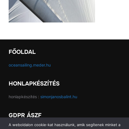
FŐOLDAL
oceansailing.meder.hu
HONLAPKÉSZÍTÉS
honlapkészítés :
simonjanosbalint.hu
GDPR ÁSZF
A weboldalon cookie-kat használunk, amik segítenek minket a
GDPR ÁSZF