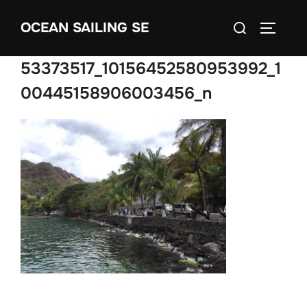
Skip
Search
OCEAN SAILING SE
to
TOGGLE
for:
content
53373517_10156452580953992_1
00445158906003456_n