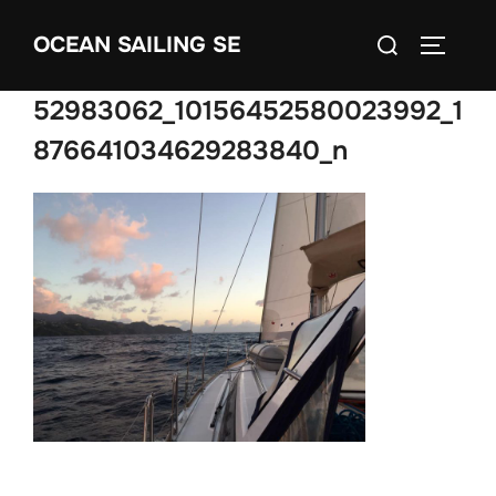
Skip
Search
OCEAN SAILING SE
to
TOGGLE
for:
content
52983062_10156452580023992_1
876641034629283840_n