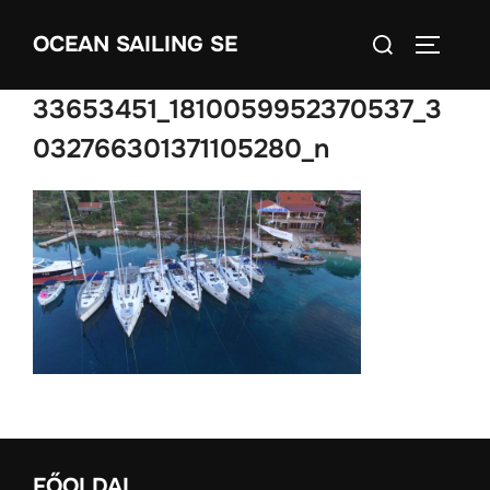
Skip
Search
OCEAN SAILING SE
to
TOGGLE
for:
content
33653451_1810059952370537_3
032766301371105280_n
FŐOLDAL