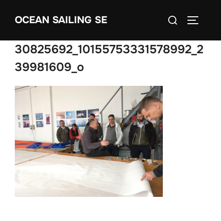
Skip
Search
OCEAN SAILING SE
to
TOGGLE
for:
content
30825692_10155753331578992_2
39981609_o