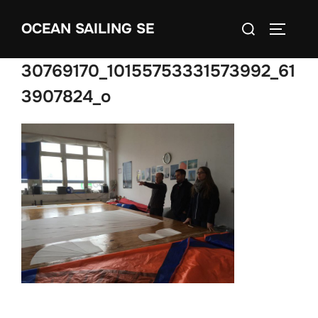
Skip
Search
OCEAN SAILING SE
to
TOGGLE
for:
content
30769170_10155753331573992_61
3907824_o