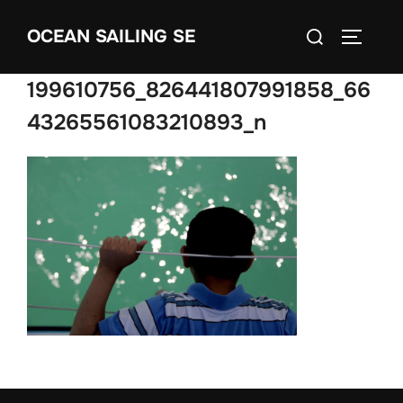
Skip
Search
OCEAN SAILING SE
to
TOGGLE
for:
content
199610756_826441807991858_66
43265561083210893_n