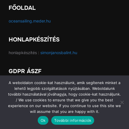
FŐOLDAL
oceansailing.meder.hu
HONLAPKÉSZÍTÉS
honlapkészítés :
simonjanosbalint.hu
GDPR ÁSZF
A weboldalon cookie-kat használunk, amik segítenek minket a
GDPR ÁSZF
lehető legjobb szolgáltatások nyújtásában. Weboldalunk
további használatával jóváhagyja, hogy cookie-kat használjunk.
/ We use cookies to ensure that we give you the best
experience on our website. If you continue to use this site we
Copyright © 2026 Ocean Sailing SE
will assume that you are happy with it.
Ok
További információk