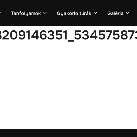
Tanfolyamok
Gyakorló túrák
Galéria
8209146351_5345758