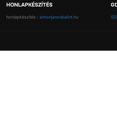
HONLAPKÉSZÍTÉS
G
honlapkészítés :
simonjanosbalint.hu
GD