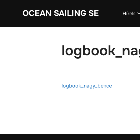
Skip
OCEAN SAILING SE
to
Hírek
content
logbook_n
logbook_nagy_bence