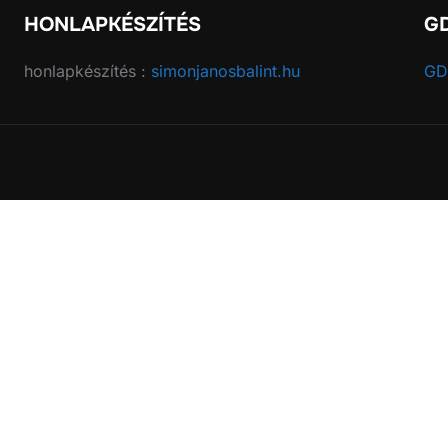
HONLAPKÉSZÍTÉS
G
honlapkészítés :
simonjanosbalint.hu
GD