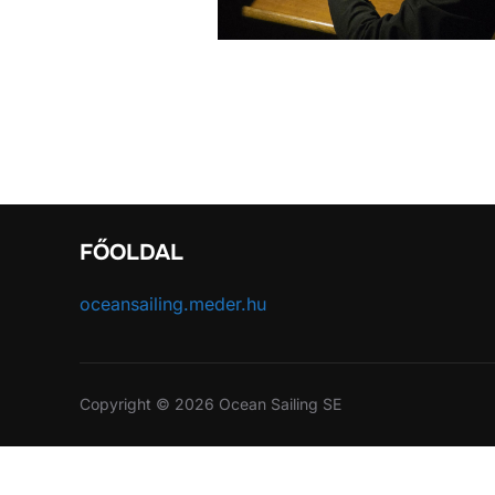
FŐOLDAL
oceansailing.meder.hu
Copyright © 2026 Ocean Sailing SE