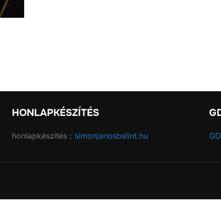
HONLAPKÉSZÍTÉS
G
honlapkészítés :
simonjanosbalint.hu
GD