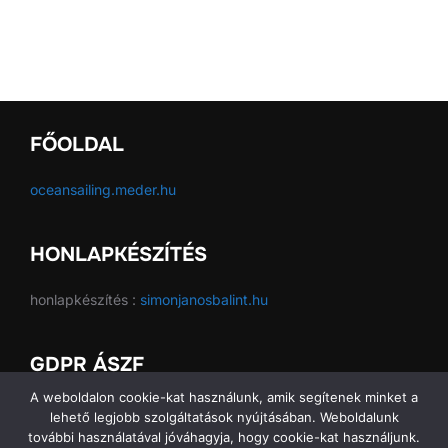
FŐOLDAL
oceansailing.meder.hu
HONLAPKÉSZÍTÉS
honlapkészítés :
simonjanosbalint.hu
GDPR ÁSZF
A weboldalon cookie-kat használunk, amik segítenek minket a
GDPR ÁSZF
lehető legjobb szolgáltatások nyújtásában. Weboldalunk
további használatával jóváhagyja, hogy cookie-kat használjunk.