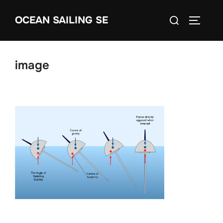
Skip
Search
OCEAN SAILING SE
to
TOGGLE
for:
content
image