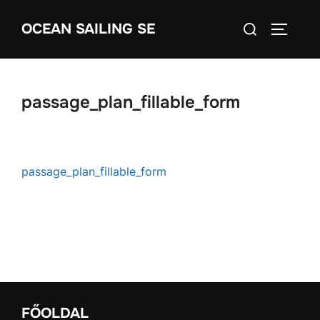
Skip
Search
OCEAN SAILING SE
to
TOGGLE
for:
content
passage_plan_fillable_form
passage_plan_fillable_form
FŐOLDAL