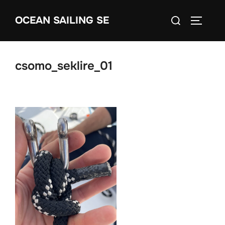
Skip
Search
OCEAN SAILING SE
to
TOGGLE
for:
content
csomo_seklire_01