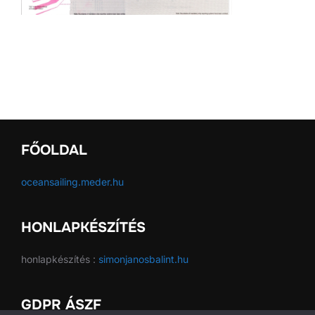
FŐOLDAL
oceansailing.meder.hu
HONLAPKÉSZÍTÉS
honlapkészítés :
simonjanosbalint.hu
GDPR ÁSZF