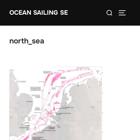
Skip
Search
OCEAN SAILING SE
to
TOGGLE
for:
content
north_sea